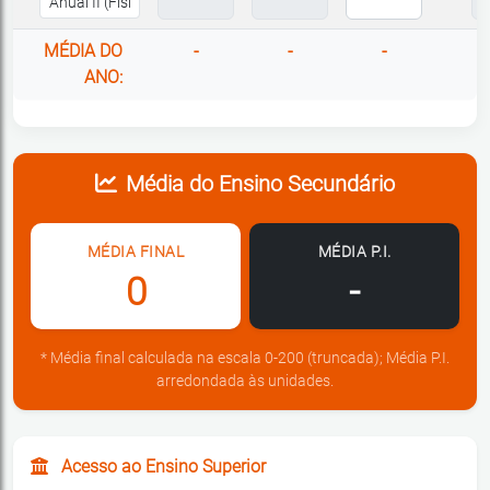
MÉDIA DO
-
-
-
ANO:
Média do Ensino Secundário
MÉDIA FINAL
MÉDIA P.I.
0
-
* Média final calculada na escala 0-200 (truncada); Média P.I.
arredondada às unidades.
Acesso ao Ensino Superior